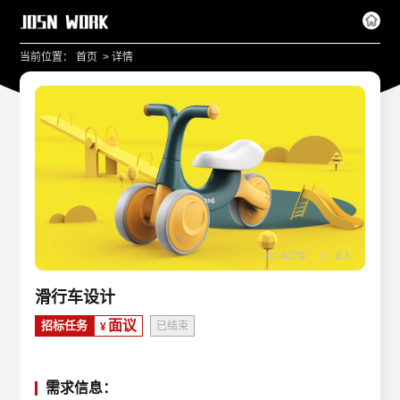
>
当前位置：
首页
详情
4079
8人
滑行车设计
面议
招标任务
已结束
¥
需求信息：