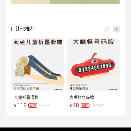
其他推荐
儿童折叠滑梯
大嘴怪号码牌
儿
118
48
¥
¥
¥
包邮
包邮
7人付款
28人付款