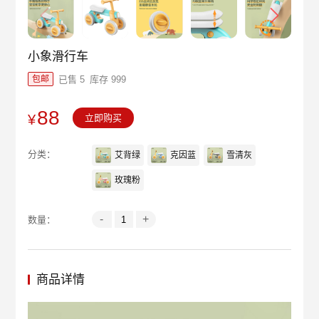
小象滑行车
已售 5
库存 999
包邮
88
¥
立即购买
分类：
艾背绿
克因蓝
雪清灰
玫瑰粉
-
+
数量：
商品详情