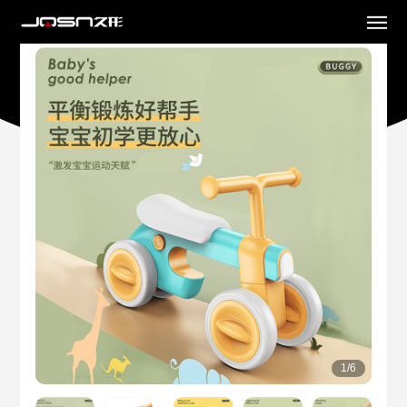
1
/
6