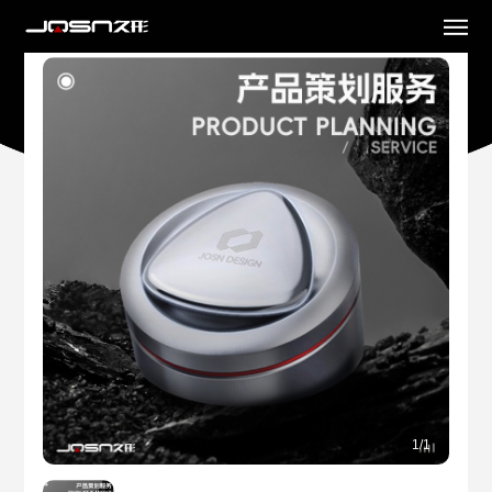
1
/
1