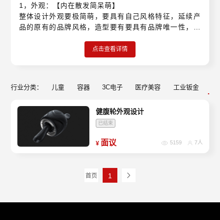
1，外观：【内在散发简呆萌】
整体设计外观要极简萌，要具有自己风格特征，延续产
品的原有的品牌风格，造型要有要具有品牌唯一性，辨
识度要高， 保持原创性。整体造型简单而不复杂，要具
有内在之美感，整体设计需要以潮童的方向去设计。
点击查看详情
2.安全和用户体验：整体造型需要考虑扭扭车安规标
准，需要考虑用户体验感，舒适感，视觉感官，手触
感，带动其他消费群体宣传感极强，造型要形成一种让
行业分类：
儿童
容器
3C电子
医疗美容
工业钣金
健
同类人气有一种排比心理，从而起到二次消费目的。
3.暂定异化卖点：颠覆差异化外观，绝对原创，座椅分
健腹轮外观设计
色立体，内透立体式灯光，感漫反灯效。动感方向把手
超萌超前感、撞色点缀配件细节如把手座垫和装饰件，
已结束
内透大胆尝试设计，主体明确，紧凑外观尺寸，精简形
面议
5159
7人
¥
体，超薄形体轻奢外观，脚搭位要圆宽，用户体验内感
设计感强，带牵引，网传性强。
4.建议主题：迎风踏浪、快乐成长、积极向上，探索未
1
首页
来，萌车等 具有正向故事性主题
无参考图