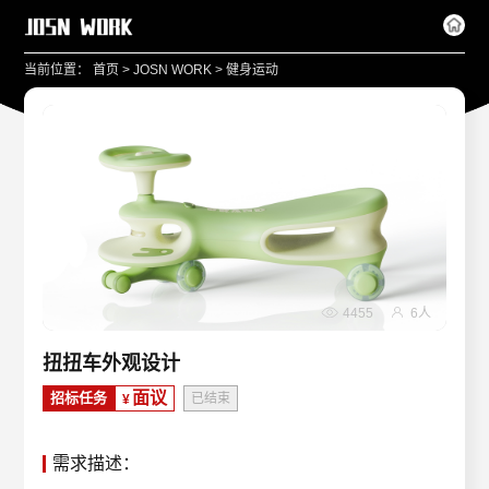
>
>
当前位置：
首页
JOSN WORK
健身运动
4455
6人
扭扭车外观设计
面议
招标任务
已结束
¥
需求描述：